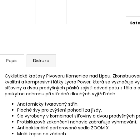
KAMENICKÁ 11
KAMENICKÁ 1
cena
36 Kč
40 Kč
Kate
Popis
Diskuze
Cyklistické kraťasy Pivovaru Kamenice nad Lipou. Zkonstruov
kvalitní a kompresivní látky Lycra Power, která se vyznačuje v
síťoviny a dvou prodyšných pásků zajistí odvod potu z těla a
poskytne ochranu při středně dlouhých vyjížďkách.
Anatomicky tvarovaný střih.
Ploché švy pro zvýšení pohodlí za jízdy.
Šle vyrobeny v kombinací síťoviny a dvou prodyšných p
Protiskluzové zakončení nohavic zabraňuje vyhrnování.
Antibakteriální perforované sedlo ZOOM X.
Malá kapsa na zádech.