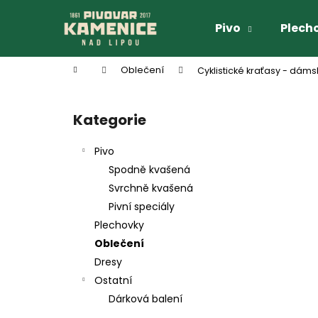
K
Přejít
na
o
Pivo
Plech
obsah
Zpět
Zpět
š
do
do
í
Domů
Oblečení
Cyklistické kraťasy - dáms
k
obchodu
obchodu
P
o
Kategorie
Přeskočit
s
kategorie
t
Pivo
r
Spodně kvašená
a
Svrchně kvašená
n
Pivní speciály
n
Plechovky
í
Oblečení
p
Dresy
a
Ostatní
n
Dárková balení
e