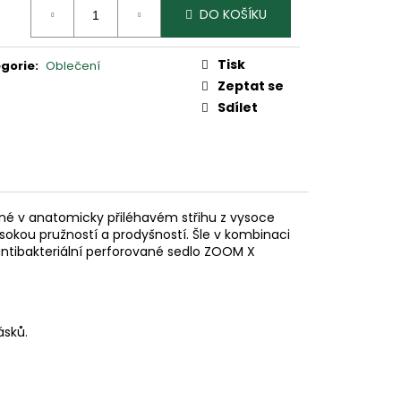
2
DO KOŠÍKU
:
Tisk
gorie
:
Oblečení
Zeptat se
Sdílet
ané v anatomicky přiléhavém střihu z vysoce
ysokou pružností a prodyšností. Šle v kombinaci
 antibakteriální perforované sedlo ZOOM X
ásků.