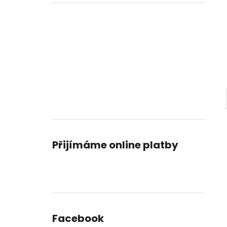
KAMENICKÁ 10
l
34 Kč
Přijímáme online platby
Facebook