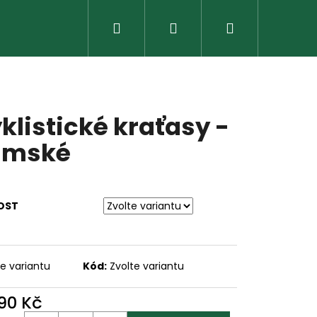
Hledat
Přihlášení
Nákupní
košík
klistické kraťasy -
ámské
OST
te variantu
Kód:
Zvolte variantu
Následující
990 Kč
ná