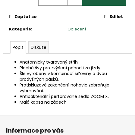
č
u
j
Zeptat se
Sdílet
e
m
Kategorie
:
Oblečení
e
Popis
Diskuze
TRIČKO
BÍLÉ
Anatomicky tvarovaný střih.
-
Ploché švy pro zvýšení pohodlí za jízdy.
DÁMSKÉ
Šle vyrobeny v kombinací síťoviny a dvou
350
prodyšných pásků.
Kč
Protiskluzové zakončení nohavic zabraňuje
vyhrnování.
Antibakteriální perforované sedlo ZOOM X.
Malá kapsa na zádech.
Z
á
Informace pro vás
p