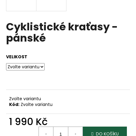
a
j
í
Cyklistické kraťasy -
t
pánské
?
VELIKOST
HLEDAT
D
Zvolte variantu
o
Kód:
Zvolte variantu
p
o
1 990 Kč
r
Měrná
u
DO KOŠÍKU
cena: