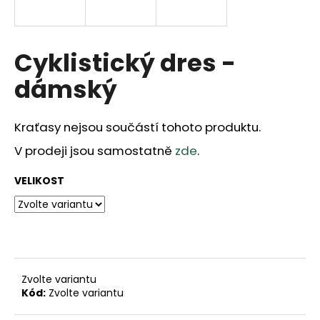
a
j
í
Cyklistický dres -
t
dámský
?
Kraťasy nejsou součástí tohoto produktu.
V prodeji jsou samostatně
zde
.
HLEDAT
VELIKOST
D
o
p
o
Zvolte variantu
r
Kód:
Zvolte variantu
u