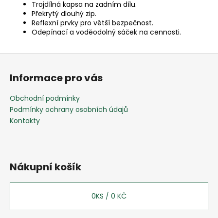
Trojdílná kapsa na zadním dílu.
Překrytý dlouhý zip.
Reflexní prvky pro větší bezpečnost.
Odepínací a voděodolný sáček na cennosti.
Z
á
Informace pro vás
p
a
Obchodní podmínky
t
Podmínky ochrany osobních údajů
í
Kontakty
Nákupní košík
0
KS /
0 KČ