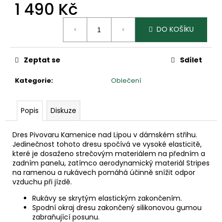
č
1 490 Kč
u
Měrná
j
DO KOŠÍKU
cena:
e
m
e
Zeptat se
Sdílet
Kategorie
:
Oblečení
MAGENTKA
-
NÁDVOŘÍ
Popis
Diskuze
PIVOVARU
KAMENICE
NAD
Dres Pivovaru Kamenice nad Lipou v dámském střihu.
LIPOU
Jedinečnost tohoto dresu spočívá ve vysoké elasticitě,
které je dosaženo strečovým materiálem na předním a
29
zadním panelu, zatímco aerodynamický materiál Stripes
Kč
na ramenou a rukávech pomáhá účinně snížit odpor
vzduchu při jízdě.
Rukávy se skrytým elastickým zakončením.
Spodní okraj dresu zakončený silikonovou gumou
zabraňující posunu.