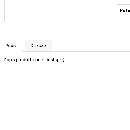
KAMENICKÁ 11
KAMENICKÁ 1
36 Kč
40 Kč
Kate
Popis
Diskuze
Popis produktu není dostupný