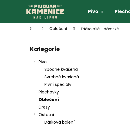
K
Přejít
na
o
Pivo
Plech
obsah
Zpět
Zpět
š
do
do
í
Domů
Oblečení
Tričko bílé - dámské
k
obchodu
obchodu
P
o
Kategorie
Přeskočit
s
kategorie
t
Pivo
r
Spodně kvašená
a
Svrchně kvašená
n
Pivní speciály
n
Plechovky
í
Oblečení
p
Dresy
a
Ostatní
n
Dárková balení
e