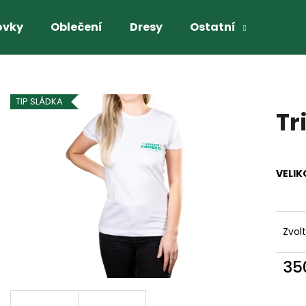
ovky
Oblečení
Dresy
Ostatní
Co potřebujete najít?
TIP SLÁDKA
Tr
HLEDAT
VELIK
Doporučujeme
Zvol
35
Měr
cena