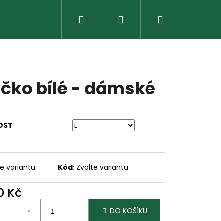
Hledat
Přihlášení
Nákupní
košík
ičko bílé - dámské
OST
te variantu
Kód:
Zvolte variantu
Následující
0 Kč
ná
DO KOŠÍKU
: