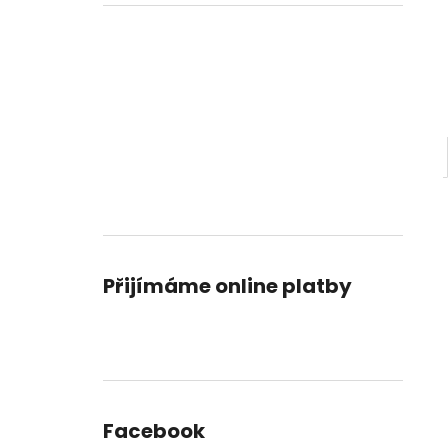
KAMENICKÁ 10
l
34 Kč
Přijímáme online platby
Facebook