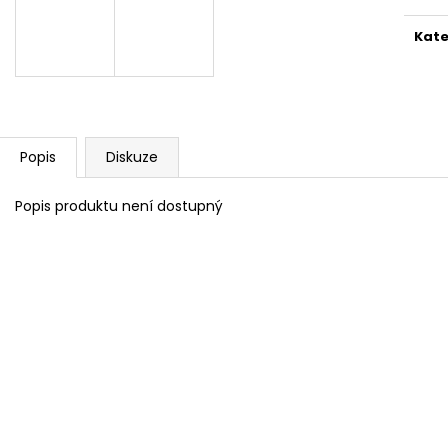
KAMENICKÁ 11
KAMENICKÁ 1
36 Kč
40 Kč
Kate
Popis
Diskuze
Popis produktu není dostupný