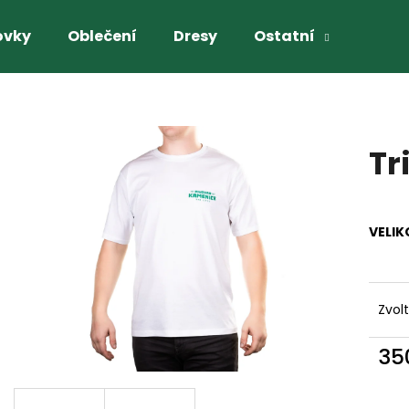
ovky
Oblečení
Dresy
Ostatní
Co potřebujete najít?
Tr
HLEDAT
VELIK
Doporučujeme
Zvol
35
Měr
cena