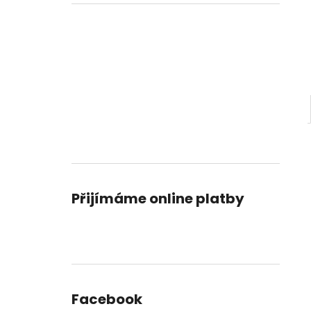
KAMENICKÁ 10
l
34 Kč
Přijímáme online platby
Facebook