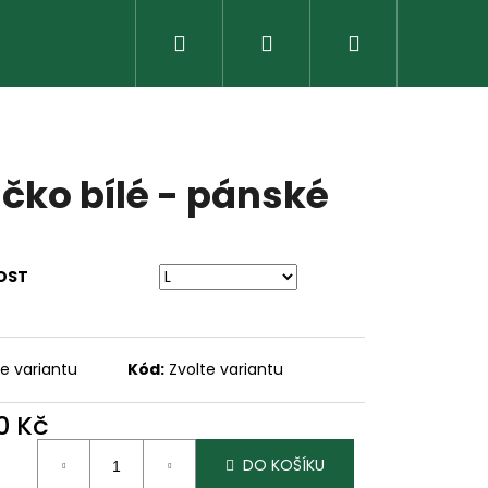
Hledat
Přihlášení
Nákupní
košík
ičko bílé - pánské
OST
te variantu
Kód:
Zvolte variantu
Následující
0 Kč
ná
DO KOŠÍKU
: