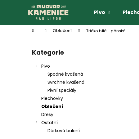
K
Přejít
na
o
Pivo
Plech
obsah
Zpět
Zpět
š
do
do
í
Domů
Oblečení
Tričko bílé - pánské
k
obchodu
obchodu
P
o
Kategorie
Přeskočit
s
kategorie
t
Pivo
r
Spodně kvašená
a
Svrchně kvašená
n
Pivní speciály
n
Plechovky
í
Oblečení
p
Dresy
a
Ostatní
n
Dárková balení
e